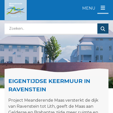
D
MENU
i
r
e
Z
c
o
t
e
n
k
a
e
a
n
r
o
c
p
o
d
n
EIGENTIJDSE KEERMUUR IN
e
t
z
e
RAVENSTEIN
e
n
EIGENTIJDSE KEERMUUR
w
t
Project Meanderende Maas versterkt de dijk
RAVENSTEIN
e
van Ravenstein tot Lith, geeft de Maas aan
b
Gelderse en Brabantse zijde meer ruimte en