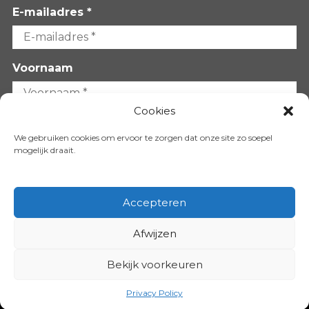
E-mailadres *
Voornaam
Cookies
Achternaam
We gebruiken cookies om ervoor te zorgen dat onze site zo soepel
mogelijk draait.
Accepteren
Afwijzen
VOLG ONS OP:
Bekijk voorkeuren
Copyright 2026
Privacy Policy