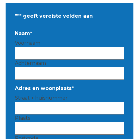
"
*
" geeft vereiste velden aan
Naam
*
Voornaam
Achternaam
Adres en woonplaats
*
Straat + huisnummer
Plaats
Postcode