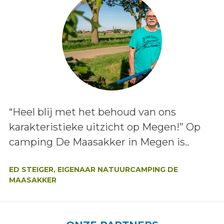
Lees het bericht:
“Heel blij met het behoud van ons
karakteristieke uitzicht op Megen!” Op
camping De Maasakker in Megen is..
Auteur:
ED STEIGER, EIGENAAR NATUURCAMPING DE
MAASAKKER