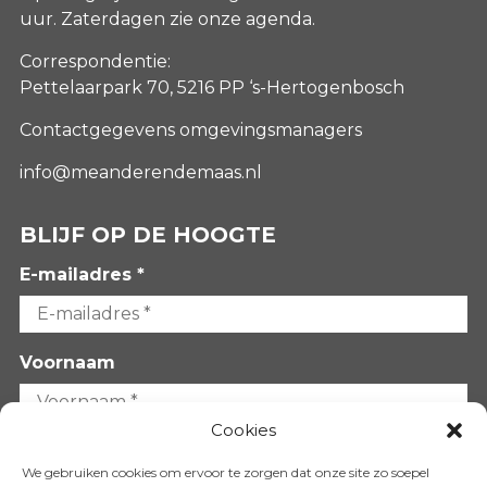
uur. Zaterdagen
zie onze agenda
.
Correspondentie:
Pettelaarpark 70, 5216 PP ‘s-Hertogenbosch
Contactgegevens omgevingsmanagers
info@meanderendemaas.nl
BLIJF OP DE HOOGTE
E-mailadres *
Voornaam
Cookies
Achternaam
We gebruiken cookies om ervoor te zorgen dat onze site zo soepel