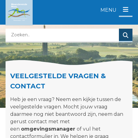
D
MENU
i
r
e
Z
c
o
t
e
n
k
a
e
a
n
r
VEELGESTELDE VRAGEN &
o
c
p
o
CONTACT
d
n
e
t
Heb je een vraag? Neem een kijkje tussen de
z
e
veelgestelde vragen. Mocht jouw vraag
e
n
daarmee nog niet beantwoord zijn, neem dan
w
t
gerust contact met met
e
een
omgevingsmanager
of vul het
b
contactformulier in. We helpen je graag