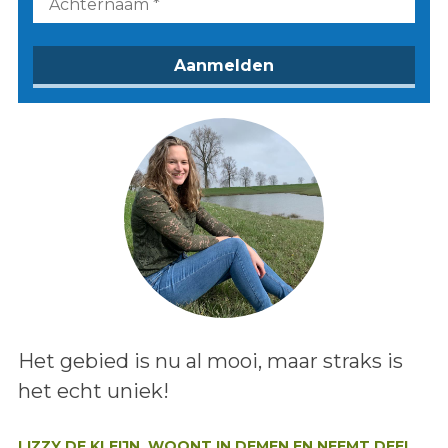
Lees het bericht:
Het gebied is nu al mooi, maar straks is
het echt uniek!
Auteur:
LIZZY DE KLEIJN, WOONT IN DEMEN EN NEEMT DEEL