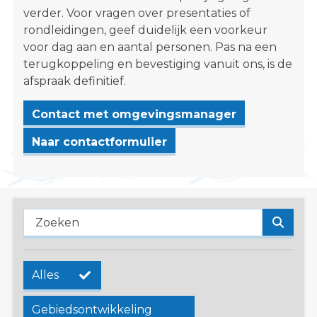
s
verder. Voor vragen over presentaties of
i
rondleidingen, geef duidelijk een voorkeur
t
voor dag aan en aantal personen. Pas na een
e
terugkoppeling en bevestiging vanuit ons, is de
"
afspraak definitief.
Contact met omgevingsmanager
Naar contactformulier
Zoeke
Alles
Gebiedsontwikkeling