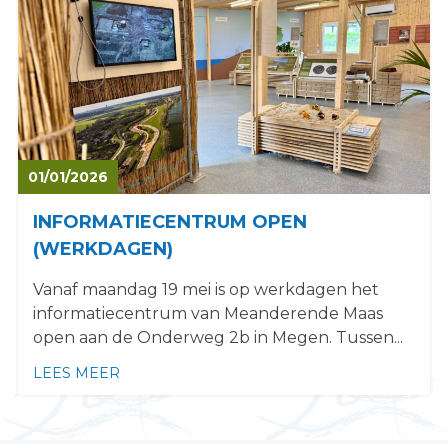
s
i
t
e
"
01/
01/
2026
INFORMATIECENTRUM OPEN
(WERKDAGEN)
Vanaf maandag 19 mei is op werkdagen het
informatiecentrum van Meanderende Maas
open aan de Onderweg 2b in Megen. Tussen...
LEES MEER