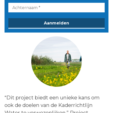
Lees het bericht:
“Dit project biedt een unieke kans om
ook de doelen van de Kaderrichtlijn
Water te verwezenlijken.” Project