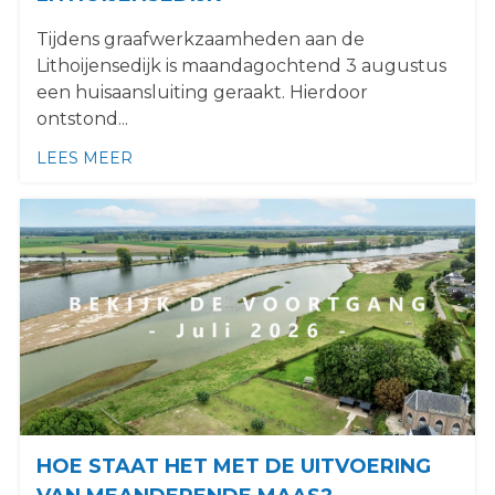
Tijdens graafwerkzaamheden aan de
Lithoijensedijk is maandagochtend 3 augustus
een huisaansluiting geraakt. Hierdoor
ontstond...
LEES MEER
OVER GASLEK NA UUR VERHOLPEN BIJ LIT
HOE STAAT HET MET DE UITVOERING