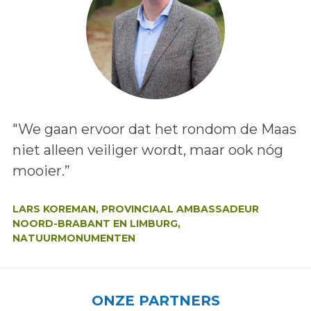
Lees het bericht:
"We gaan ervoor dat het rondom de Maas
niet alleen veiliger wordt, maar ook nóg
mooier.”
Auteur:
LARS KOREMAN, PROVINCIAAL AMBASSADEUR
NOORD-BRABANT EN LIMBURG,
NATUURMONUMENTEN
ONZE PARTNERS