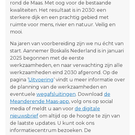
rond de Maas. Met oog voor de bestaande
s
kwaliteiten. Het resultaat is in 2030: een
i
sterkere dijk en een prachtig gebied met
t
ruimte voor mens, rivier en natuur. Veilig en
e
mooi.
"
Na jaren van voorbereiding zijn we nu écht van
start. Aannemer Boskalis Nederland is in januari
2025 begonnen met de eerste
werkzaamheden, en naar verwachting zijn alle
werkzaamheden eind 2030 afgerond. Op de
pagina ‘
Uitvoering
‘ vindt u meer informatie over
de planning van de werkzaamheden en
eventuele
wegafsluitingen
. Download
de
Meanderende Maas-app
, volg ons op social
media of meldt u aan voor
de digitale
nieuwsbrief
om altijd op de hoogte te zijn van
de laatste updates. U kunt ook ons
informatiecentrum bezoeken. De