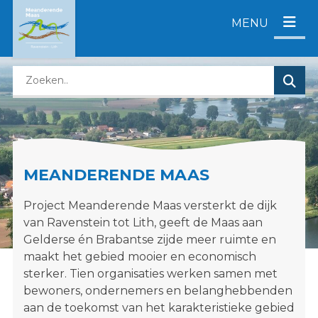
D
MENU
i
r
e
Z
c
o
t
e
n
k
a
e
a
n
r
MEANDERENDE MAAS
o
c
p
o
Project Meanderende Maas versterkt de dijk
d
n
van Ravenstein tot Lith, geeft de Maas aan
e
t
Gelderse én Brabantse zijde meer ruimte en
z
e
maakt het gebied mooier en economisch
e
n
sterker. Tien organisaties werken samen met
w
t
bewoners, ondernemers en belanghebbenden
e
aan de toekomst van het karakteristieke gebied
b