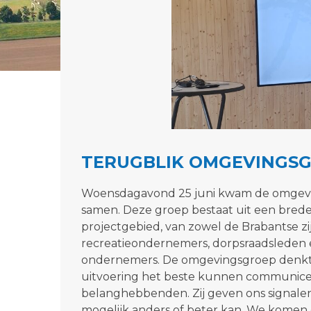
TERUGBLIK OMGEVINGSG
Woensdagavond 25 juni kwam de omgev
samen. Deze groep bestaat uit een brede
projectgebied, van zowel de Brabantse zij
recreatieondernemers, dorpsraadsleden e
ondernemers. De omgevingsgroep denkt o
uitvoering het beste kunnen communice
belanghebbenden. Zij geven ons signale
mogelijk anders of beter kan. We komen 