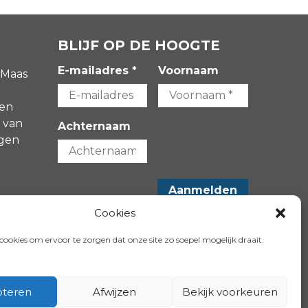
BLIJF OP DE HOOGTE
E-mailadres *
Voornaam
 Maas
gen
 van
Achternaam
agen
-
Cookies
VOLG ONS OP:
ookies om ervoor te zorgen dat onze site zo soepel mogelijk draait.
teren
Afwijzen
Bekijk voorkeuren