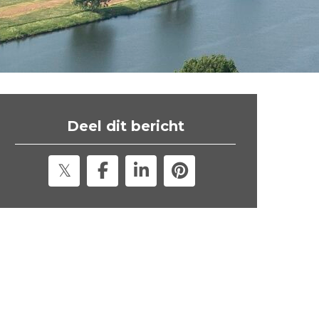
t
e
"
Deel dit bericht