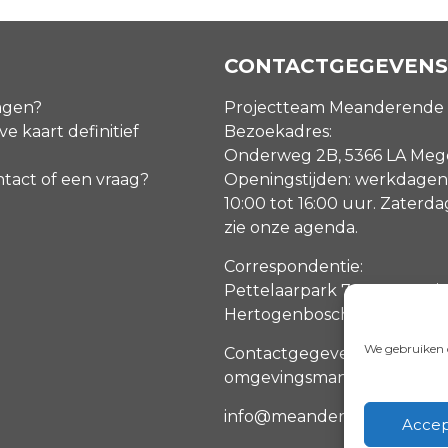
CONTACTGEGEVENS
agen?
Projectteam Meanderende
ve kaart definitief
Bezoekadres:
Onderweg 2B, 5366 LA Me
ntact of een vraag?
Openingstijden: werkdagen
10:00 tot 16:00 uur. Zaterd
zie onze agenda
.
Correspondentie:
Pettelaarpark 70, 5216 PP ‘s
Hertogenbosch
We gebruiken c
Contactgegevens
omgevingsmanagers
info@meanderendemaas.nl
Accep