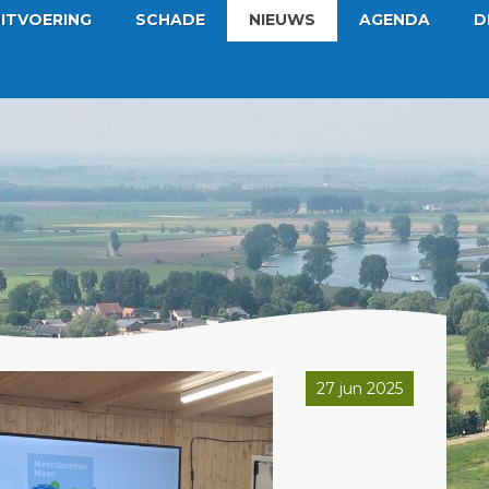
ITVOERING
SCHADE
NIEUWS
AGENDA
D
27 jun 2025