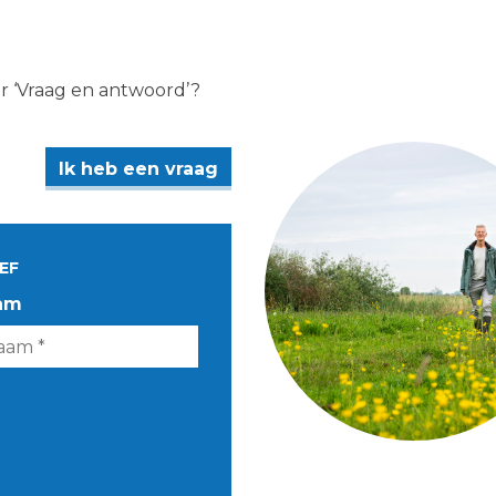
er ‘Vraag en antwoord’?
Ik heb een vraag
EF
am