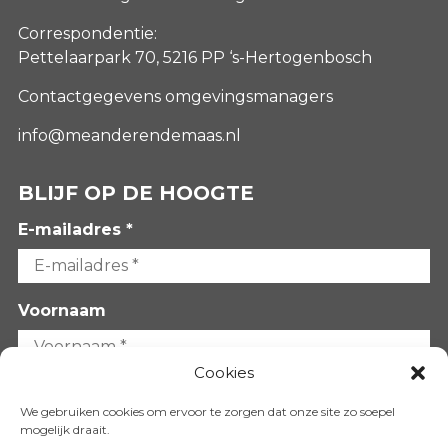
Correspondentie:
Pettelaarpark 70, 5216 PP ‘s-Hertogenbosch
Contactgegevens omgevingsmanagers
info@meanderendemaas.nl
BLIJF OP DE HOOGTE
E-mailadres *
Voornaam
Cookies
Achternaam
We gebruiken cookies om ervoor te zorgen dat onze site zo soepel
mogelijk draait.