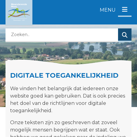
D
MENU
i
r
e
Z
c
o
t
e
n
k
a
e
a
n
r
DIGITALE TOEGANKELIJKHEID
o
c
p
o
We vinden het belangrijk dat iedereen onze
d
n
website goed kan gebruiken. Dat is ook precies
e
t
het doel van de richtlijnen voor digitale
z
e
toegankelijkheid.
e
n
w
t
Onze teksten zijn zo geschreven dat zoveel
e
mogelijk mensen begrijpen wat er staat. Ook
b