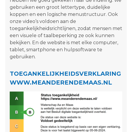
hebben we goed gekeken naar de indeling: we
s
gebruiken een groot lettertype, duidelijke
i
koppen en een logische menustructuur. Ook
t
onze video’s voldoen aan de
e
toegankelijkheidsrichtlijnen, zodat mensen met
"
een visuele of taalbeperking ze ook kunnen
bekijken. En de website is met elke computer,
tablet, smartphone en hulpsoftware te
gebruiken.
TOEGANKELIJKHEIDSVERKLARING
WWW.MEANDERENDEMAAS.NL