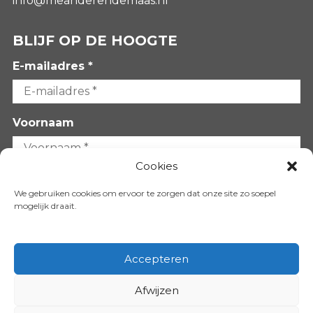
info@meanderendemaas.nl
BLIJF OP DE HOOGTE
E-mailadres *
Voornaam
Cookies
Achternaam
We gebruiken cookies om ervoor te zorgen dat onze site zo soepel
mogelijk draait.
Accepteren
Afwijzen
VOLG ONS OP: