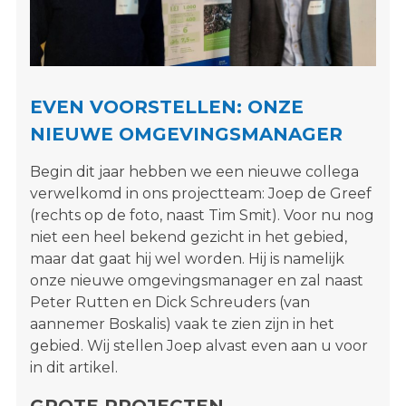
s
i
t
e
"
EVEN VOORSTELLEN: ONZE
NIEUWE OMGEVINGSMANAGER
Begin dit jaar hebben we een nieuwe collega
verwelkomd in ons projectteam: Joep de Greef
(rechts op de foto, naast Tim Smit). Voor nu nog
niet een heel bekend gezicht in het gebied,
maar dat gaat hij wel worden. Hij is namelijk
onze nieuwe omgevingsmanager en zal naast
Peter Rutten en Dick Schreuders (van
aannemer Boskalis) vaak te zien zijn in het
gebied. Wij stellen Joep alvast even aan u voor
in dit artikel.
GROTE PROJECTEN