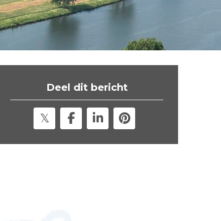
t
e
"
Deel dit bericht