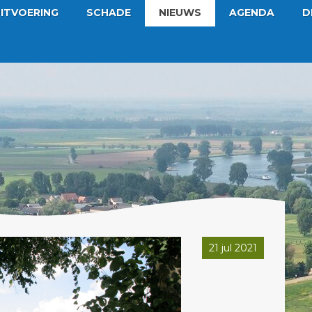
ITVOERING
SCHADE
NIEUWS
AGENDA
D
21 jul 2021