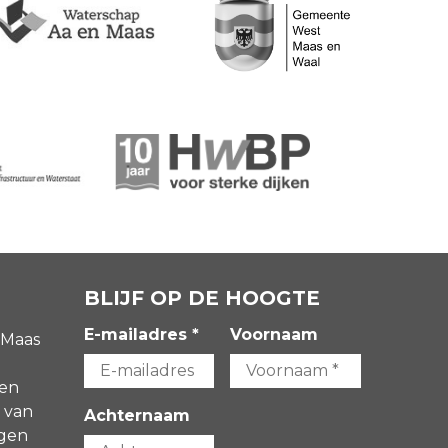
BLIJF OP DE HOOGTE
E-mailadres *
Voornaam
 Maas
gen
 van
Achternaam
agen