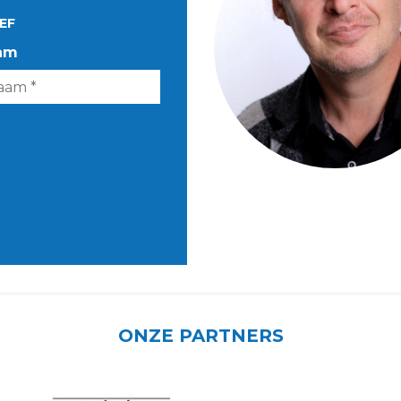
EF
am
ONZE PARTNERS