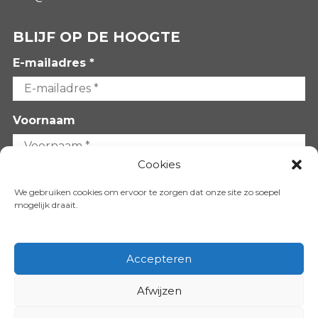
BLIJF OP DE HOOGTE
E-mailadres *
Voornaam
Cookies
Achternaam
We gebruiken cookies om ervoor te zorgen dat onze site zo soepel
mogelijk draait.
Accepteren
Afwijzen
VOLG ONS OP: