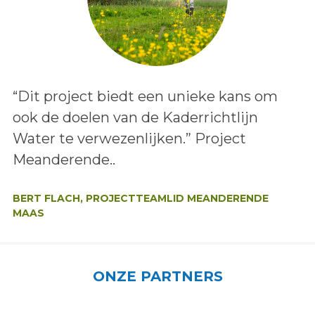
Lees het bericht:
“Dit project biedt een unieke kans om
ook de doelen van de Kaderrichtlijn
Water te verwezenlijken.” Project
Meanderende..
Auteur:
BERT FLACH, PROJECTTEAMLID MEANDERENDE
MAAS
ONZE PARTNERS