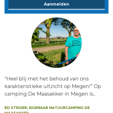
Lees het bericht:
“Heel blij met het behoud van ons
karakteristieke uitzicht op Megen!” Op
camping De Maasakker in Megen is..
Auteur:
ED STEIGER, EIGENAAR NATUURCAMPING DE