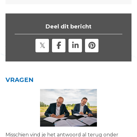
s
i
t
Deel dit bericht
e
"
VRAGEN
Misschien vind je het antwoord al terug onder