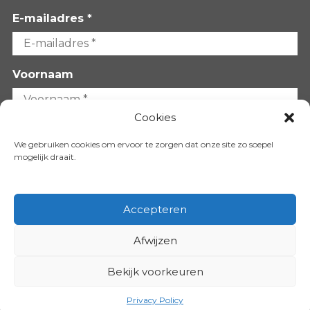
E-mailadres *
Voornaam
Cookies
Achternaam
We gebruiken cookies om ervoor te zorgen dat onze site zo soepel
mogelijk draait.
Accepteren
Afwijzen
VOLG ONS OP:
Bekijk voorkeuren
Copyright 2026
Privacy Policy