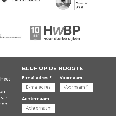
BLIJF OP DE HOOGTE
E-mailadres *
Voornaam
 Maas
gen
 van
Achternaam
agen