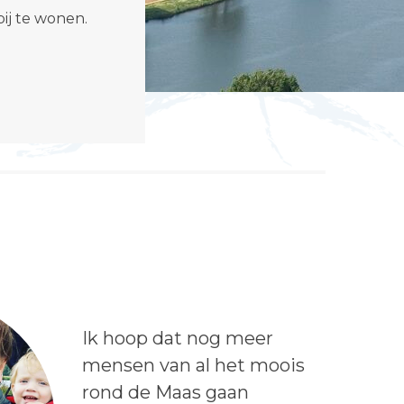
t
ij te wonen.
e
"
Lees het bericht:
Ik hoop dat nog meer
mensen van al het moois
rond de Maas gaan