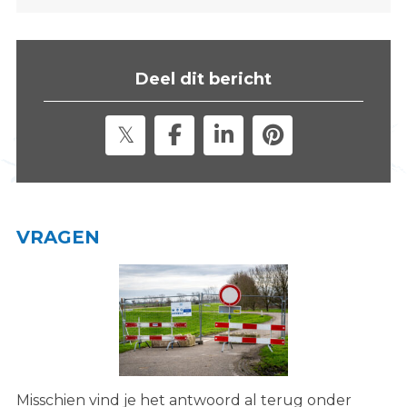
s
i
t
Deel dit bericht
e
"
VRAGEN
Misschien vind je het antwoord al terug onder