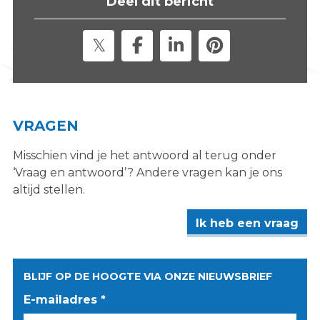
Deel dit bericht
s
i
t
e
"
VRAGEN
Misschien vind je het antwoord al terug onder
‘Vraag en antwoord’? Andere vragen kan je ons
altijd stellen.
Ik heb een vraag
BLIJF OP DE HOOGTE VIA ONZE NIEUWSBRIEF
E-mailadres *