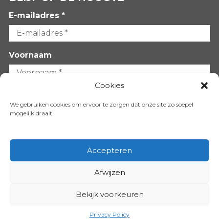
E-mailadres *
Voornaam
Cookies
Achternaam
We gebruiken cookies om ervoor te zorgen dat onze site zo soepel
mogelijk draait.
Accepteren
Afwijzen
VOLG ONS OP:
Bekijk voorkeuren
Copyright 2026
Privacy Policy