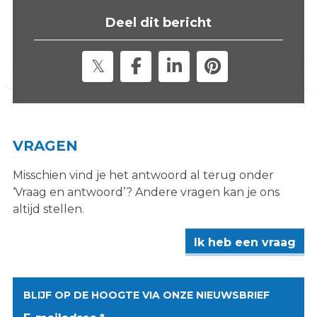
s
Deel dit bericht
i
t
e
"
VRAGEN
Misschien vind je het antwoord al terug onder
‘Vraag en antwoord’? Andere vragen kan je ons
altijd stellen.
Ik heb een vraag
BLIJF OP DE HOOGTE VIA ONZE NIEUWSBRIEF