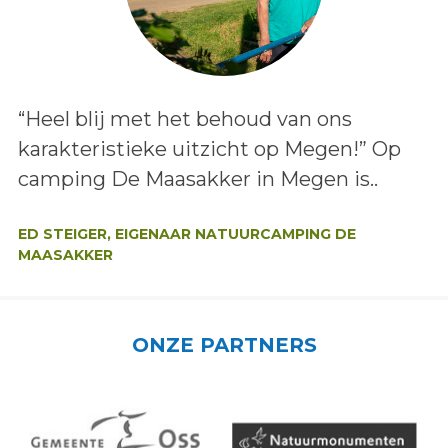
Lees het bericht:
“Heel blij met het behoud van ons
karakteristieke uitzicht op Megen!” Op
camping De Maasakker in Megen is..
Auteur:
ED STEIGER, EIGENAAR NATUURCAMPING DE
MAASAKKER
ONZE PARTNERS