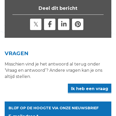
s
Deel dit bericht
i
t
e
"
VRAGEN
Misschien vind je het antwoord al terug onder
‘Vraag en antwoord’? Andere vragen kan je ons
altijd stellen.
Ik heb een vraag
BLIJF OP DE HOOGTE VIA ONZE NIEUWSBRIEF