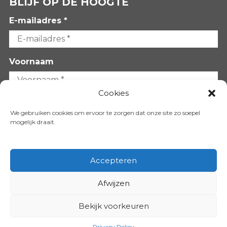
BLIJF OP DE HOOGTE
E-mailadres *
Voornaam
Cookies
Achternaam
We gebruiken cookies om ervoor te zorgen dat onze site zo soepel
mogelijk draait.
Accepteren
Afwijzen
VOLG ONS OP:
Bekijk voorkeuren
Copyright 2026
Privacy Policy