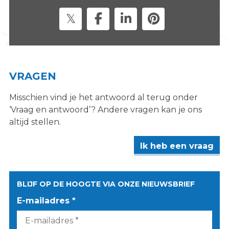
s
i
t
e
"
VRAGEN
Misschien vind je het antwoord al terug onder
‘Vraag en antwoord’? Andere vragen kan je ons
altijd stellen.
Ik heb een vraag
BLIJF OP DE HOOGTE VIA ONZE NIEUWSBRIEF
E-mailadres *