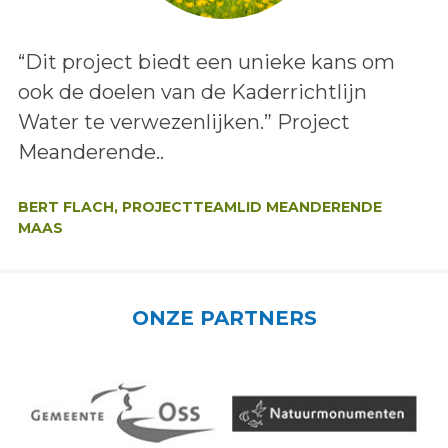
Lees het bericht:
“Dit project biedt een unieke kans om
ook de doelen van de Kaderrichtlijn
Water te verwezenlijken.” Project
Meanderende..
Auteur:
BERT FLACH, PROJECTTEAMLID MEANDERENDE
MAAS
ONZE PARTNERS