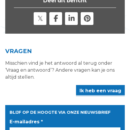
Deel dit bericht
s
i
t
e
"
VRAGEN
Misschien vind je het antwoord al terug onder
‘Vraag en antwoord’? Andere vragen kan je ons
altijd stellen.
Ik heb een vraag
BLIJF OP DE HOOGTE VIA ONZE NIEUWSBRIEF
E-mailadres *