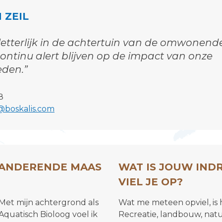
 ZEIL
letterlijk in de achtertuin van de omwonen
ntinu alert blijven op de impact van onze
den.”
8
l@boskalis.com
EANDERENDE MAAS
WAT IS JOUW IND
VIEL JE OP?
Met mijn achtergrond als
Wat me meteen opviel, is h
Aquatisch Bioloog voel ik
Recreatie, landbouw, natu