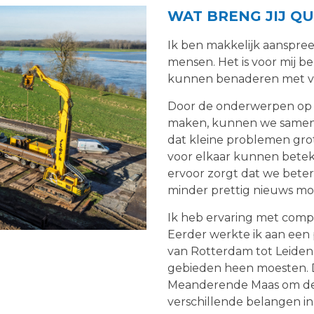
WAT BRENG JIJ QU
Ik ben makkelijk aanspre
mensen. Het is voor mij be
kunnen benaderen met vr
Door de onderwerpen op 
maken, kunnen we samen 
dat kleine problemen gro
voor elkaar kunnen beteke
ervoor zorgt dat we bete
minder prettig nieuws m
Ik heb ervaring met comp
Eerder werkte ik aan een
van Rotterdam tot Leiden, 
gebieden heen moesten. Di
Meanderende Maas om de j
verschillende belangen in 