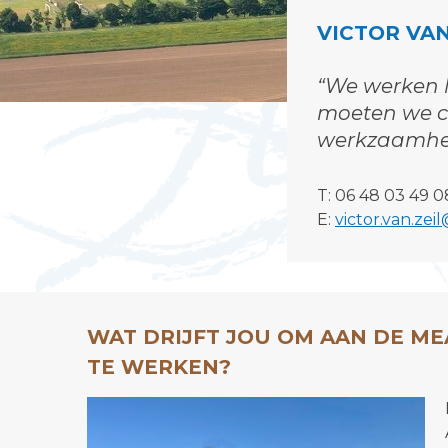
VICTOR VAN
“We werken 
moeten we co
werkzaamhe
T: 06 48 03 49 0
E:
victor.van.zei
WAT DRIJFT JOU OM AAN DE M
TE WERKEN?