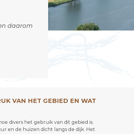
t
e
"
den daarom
RUK VAN HET GEBIED EN WAT
oe divers het gebruik van dit gebied is.
ur en de huizen dicht langs de dijk. Het