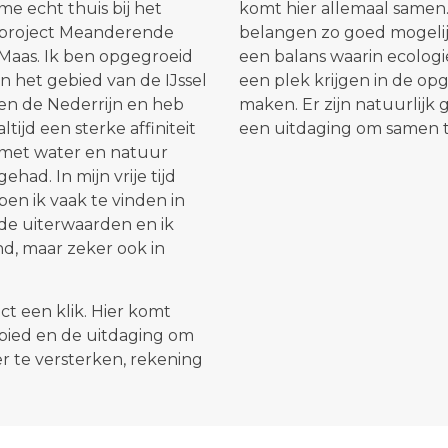
me echt thuis bij het
komt hier allemaal samen.
project Meanderende
belangen zo goed mogeli
Maas. Ik ben opgegroeid
een balans waarin ecolog
in het gebied van de IJssel
een plek krijgen in de opg
en de Nederrijn en heb
maken. Er zijn natuurlijk g
altijd een sterke affiniteit
een uitdaging om samen t
met water en natuur
gehad. In mijn vrije tijd
ben ik vaak te vinden in
de uiterwaarden en ik
nd, maar zeker ook in
ect een klik. Hier komt
ebied en de uitdaging om
r te versterken, rekening