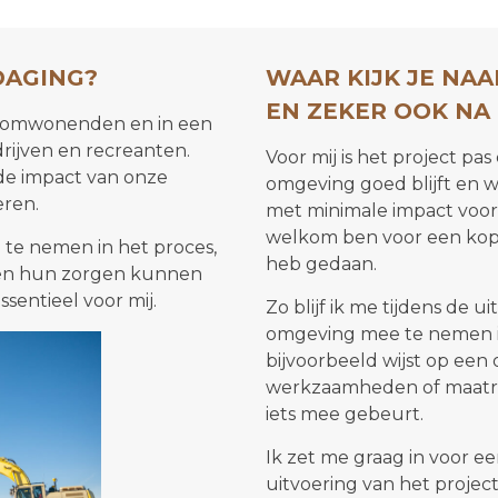
TDAGING?
WAAR KIJK JE NAA
EN ZEKER OOK NA
de omwonenden en in een
rijven en recreanten.
Voor mij is het project pa
de impact van onze
omgeving goed blijft en
ren.
met minimale impact voor 
welkom ben voor een kop k
 te nemen in het proces,
heb gedaan.
 en hun zorgen kunnen
ssentieel voor mij.
Zo blijf ik me tijdens de 
omgeving mee te nemen in 
bijvoorbeeld wijst op een 
werkzaamheden of maatrege
iets mee gebeurt.
Ik zet me graag in voor e
uitvoering van het proj