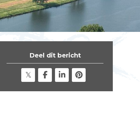
t
e
"
Deel dit bericht