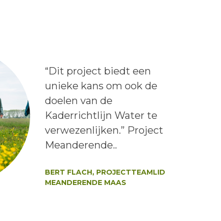
Lees het bericht:
“Dit project biedt een
unieke kans om ook de
doelen van de
Kaderrichtlijn Water te
verwezenlijken.” Project
Meanderende..
Auteur:
BERT FLACH, PROJECTTEAMLID
MEANDERENDE MAAS