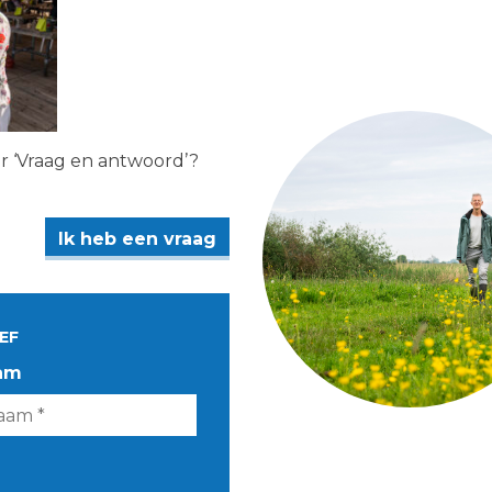
er ‘Vraag en antwoord’?
Ik heb een vraag
EF
am