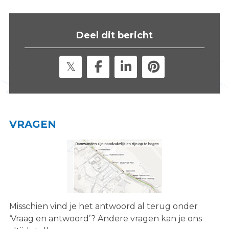
s
i
t
Deel dit bericht
e
"
VRAGEN
Misschien vind je het antwoord al terug onder
‘Vraag en antwoord’? Andere vragen kan je ons