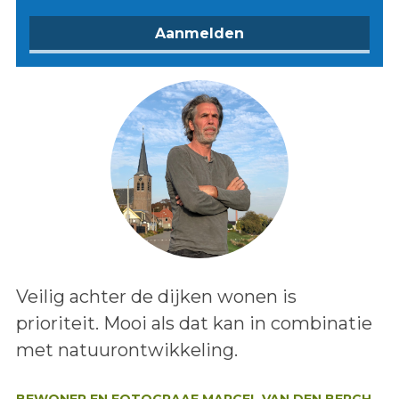
Lees het bericht:
Veilig achter de dijken wonen is
prioriteit. Mooi als dat kan in combinatie
met natuurontwikkeling.
Auteur:
BEWONER EN FOTOGRAAF MARCEL VAN DEN BERGH