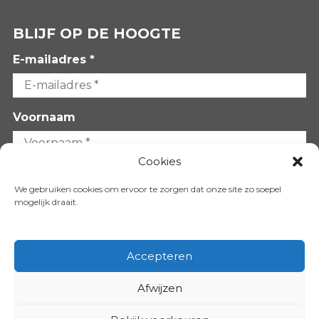
BLIJF OP DE HOOGTE
E-mailadres *
Voornaam
Cookies
Achternaam
We gebruiken cookies om ervoor te zorgen dat onze site zo soepel
mogelijk draait.
Accepteren
Afwijzen
VOLG ONS OP: