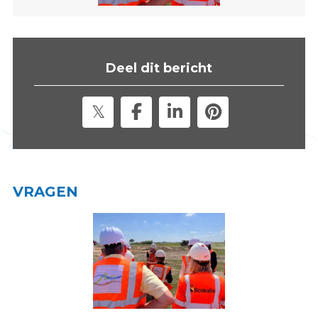
s
i
t
e
Deel dit bericht
"
VRAGEN