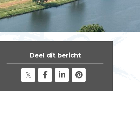
t
e
"
Deel dit bericht