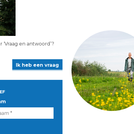
er ‘Vraag en antwoord’?
Ik heb een vraag
EF
am