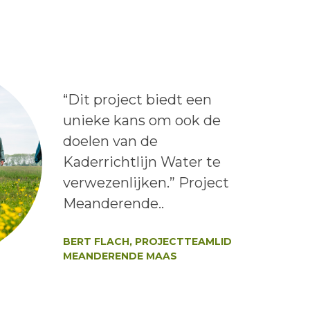
Lees het bericht:
“Dit project biedt een
unieke kans om ook de
doelen van de
Kaderrichtlijn Water te
verwezenlijken.” Project
Meanderende..
Auteur:
BERT FLACH, PROJECTTEAMLID
MEANDERENDE MAAS