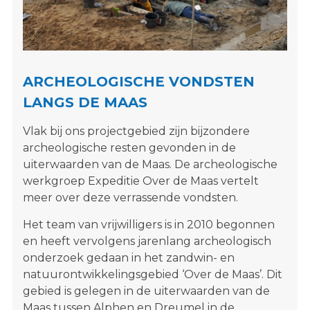
s
i
t
e
"
ARCHEOLOGISCHE VONDSTEN
LANGS DE MAAS
Vlak bij ons projectgebied zijn bijzondere
archeologische resten gevonden in de
uiterwaarden van de Maas. De archeologische
werkgroep Expeditie Over de Maas vertelt
meer over deze verrassende vondsten.
Het team van vrijwilligers is in 2010 begonnen
en heeft vervolgens jarenlang archeologisch
onderzoek gedaan in het zandwin- en
natuurontwikkelingsgebied ‘Over de Maas’. Dit
gebied is gelegen in de uiterwaarden van de
Maas tussen Alphen en Dreumel in de