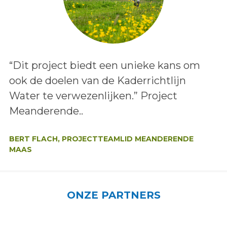
Lees het bericht:
“Dit project biedt een unieke kans om
ook de doelen van de Kaderrichtlijn
Water te verwezenlijken.” Project
Meanderende..
Auteur:
BERT FLACH, PROJECTTEAMLID MEANDERENDE
MAAS
ONZE PARTNERS