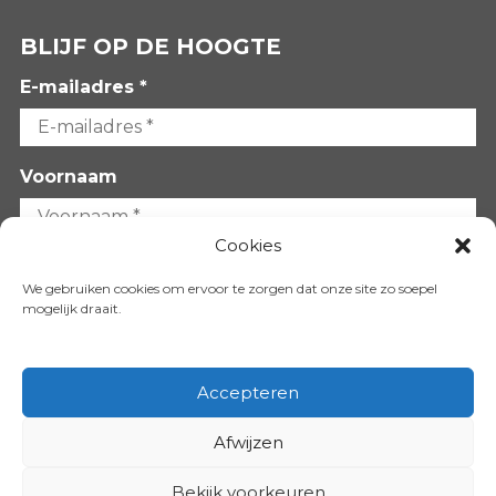
BLIJF OP DE HOOGTE
E-mailadres *
Voornaam
Cookies
Achternaam
We gebruiken cookies om ervoor te zorgen dat onze site zo soepel
mogelijk draait.
Accepteren
Afwijzen
VOLG ONS OP:
Bekijk voorkeuren