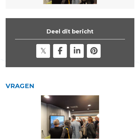
s
i
t
e
Deel dit bericht
"
VRAGEN