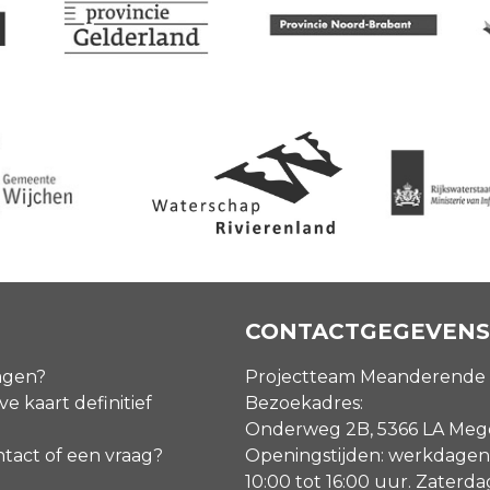
CONTACTGEGEVENS
agen?
Projectteam Meanderende
ve kaart definitief
Bezoekadres:
Onderweg 2B, 5366 LA Me
ntact of een vraag?
Openingstijden: werkdagen
10:00 tot 16:00 uur. Zaterd