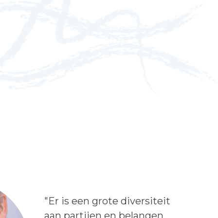
Lees het bericht:
"Er is een grote diversiteit
aan partijen en belangen