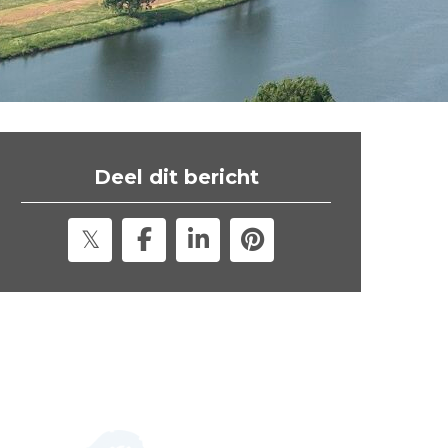
t
e
"
Deel dit bericht