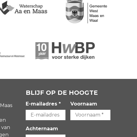
BLIJF OP DE HOOGTE
E-mailadres *
Voornaam
 Maas
gen
 van
Achternaam
agen