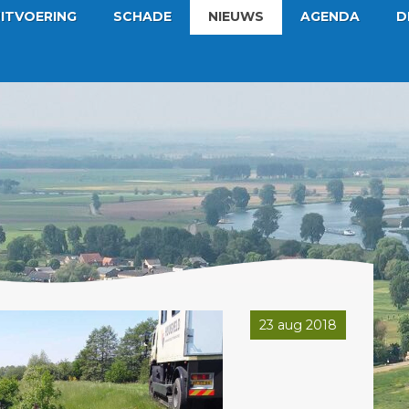
ITVOERING
SCHADE
NIEUWS
AGENDA
D
23 aug 2018