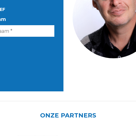
EF
am
ONZE PARTNERS