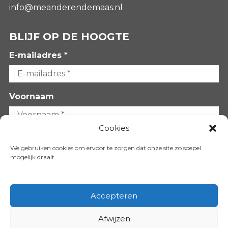
info@meanderendemaas.nl
BLIJF OP DE HOOGTE
E-mailadres *
Voornaam
Cookies
Achternaam
We gebruiken cookies om ervoor te zorgen dat onze site zo soepel
mogelijk draait.
Accepteren
Afwijzen
VOLG ONS OP: