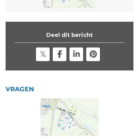
s
i
t
e
"
Deel dit bericht
VRAGEN