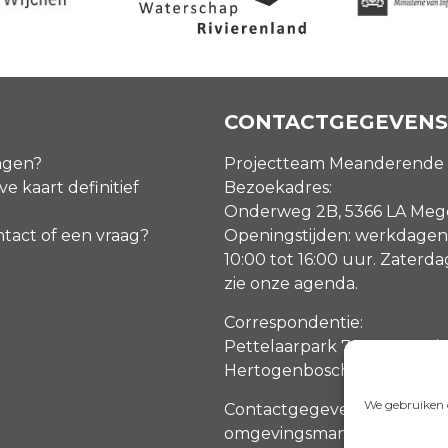
CONTACTGEGEVENS
agen?
Projectteam Meanderende
ve kaart definitief
Bezoekadres:
Onderweg 2B, 5366 LA Me
ntact of een vraag?
Openingstijden: werkdagen
10:00 tot 16:00 uur. Zaterd
zie onze agenda
.
Correspondentie:
Pettelaarpark 70, 5216 PP ‘s
Hertogenbosch
We gebruiken c
Contactgegevens
omgevingsmanagers