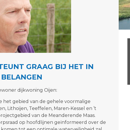
EUNT GRAAG BIJ HET IN
 BELANGEN
bewoner dijkwoning Oijen:
e het gebied van de gehele voormalige
n, Lithoijen, Teeffelen, Maren-Kessel en ’t
 projectgebied van de Meanderende Maas.
dorpsraad op hoofdlijnen geïnformeerd over de
 komen tot een optimale waterveiligheid zal