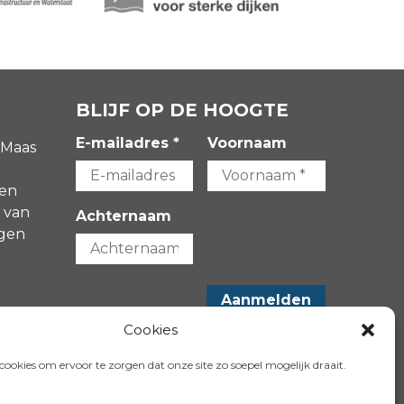
BLIJF OP DE HOOGTE
E-mailadres *
Voornaam
 Maas
gen
 van
Achternaam
agen
-
Cookies
VOLG ONS OP:
ookies om ervoor te zorgen dat onze site zo soepel mogelijk draait.