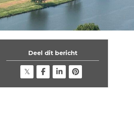
t
e
"
Deel dit bericht