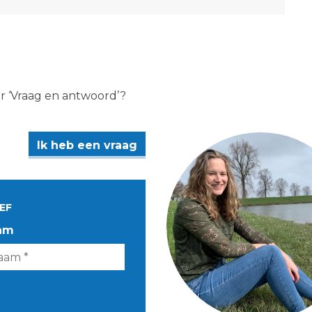
er ‘Vraag en antwoord’?
Ik heb een vraag
EF
am