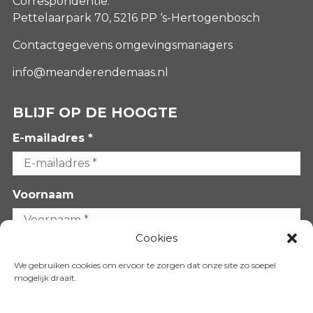
Correspondentie:
Pettelaarpark 70, 5216 PP ‘s-Hertogenbosch
Contactgegevens omgevingsmanagers
info@meanderendemaas.nl
BLIJF OP DE HOOGTE
E-mailadres *
Voornaam
Cookies
Achternaam
We gebruiken cookies om ervoor te zorgen dat onze site zo soepel
mogelijk draait.