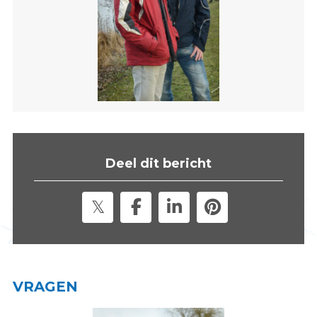
s
i
t
e
"
Deel dit bericht
VRAGEN