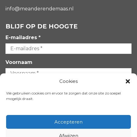
info@meanderendemaas.nl
BLIJF OP DE HOOGTE
E-mailadres *
Voornaam
Cookies
Achternaam
We gebruiken cookies om ervoor te zorgen dat onze site zo soepel
mogelijk draait.
Accepteren
Afwijzen