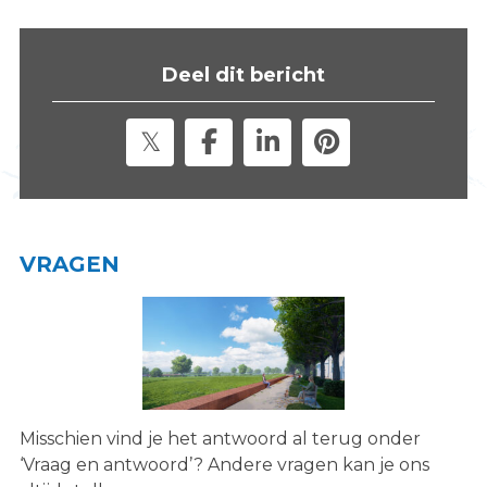
s
i
t
Deel dit bericht
e
"
VRAGEN
Misschien vind je het antwoord al terug onder
‘Vraag en antwoord’? Andere vragen kan je ons