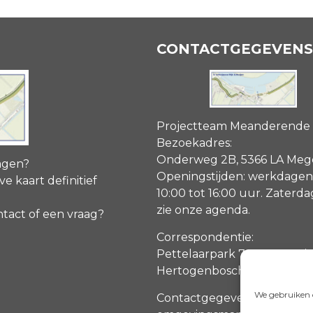
CONTACTGEGEVENS
Projectteam Meanderende
Bezoekadres:
Onderweg 2B, 5366 LA Me
agen?
Openingstijden: werkdagen
ve kaart definitief
10:00 tot 16:00 uur. Zaterd
zie onze agenda
.
ntact of een vraag?
Correspondentie:
Pettelaarpark 70, 5216 PP ‘s
Hertogenbosch
We gebruiken c
Contactgegevens