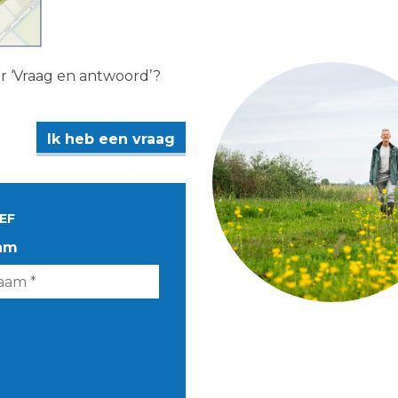
er ‘Vraag en antwoord’?
Ik heb een vraag
EF
am