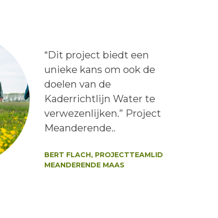
Lees het bericht:
“Dit project biedt een
unieke kans om ook de
doelen van de
Kaderrichtlijn Water te
verwezenlijken.” Project
Meanderende..
Auteur:
BERT FLACH, PROJECTTEAMLID
MEANDERENDE MAAS