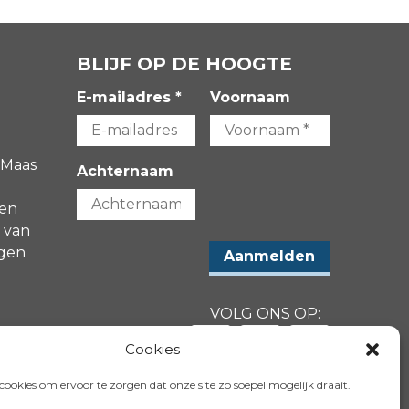
BLIJF OP DE HOOGTE
E-mailadres *
Voornaam
 Maas
Achternaam
gen
 van
agen
VOLG ONS OP:
-
Cookies
ookies om ervoor te zorgen dat onze site zo soepel mogelijk draait.