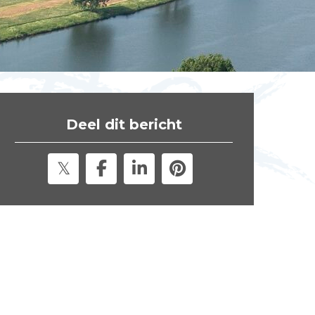
t
e
"
Deel dit bericht