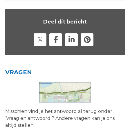
s
i
t
Deel dit bericht
e
"
VRAGEN
Misschien vind je het antwoord al terug onder
‘Vraag en antwoord’? Andere vragen kan je ons
altijd stellen.