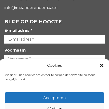
info@meanderendemaas.nl
BLIJF OP DE HOOGTE
E-mailadres *
Voornaam
Cookies
Achternaam
We gebruiken cookies om ervoor te zorgen dat onze site zo soepel
mogelijk draait.
Accepteren
Afwijzen