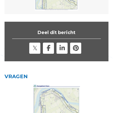
s
i
t
e
"
Deel dit bericht
VRAGEN