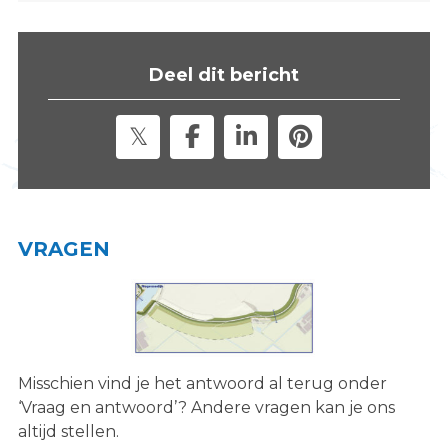
s
i
t
Deel dit bericht
e
"
VRAGEN
Misschien vind je het antwoord al terug onder
‘Vraag en antwoord’? Andere vragen kan je ons
altijd stellen.