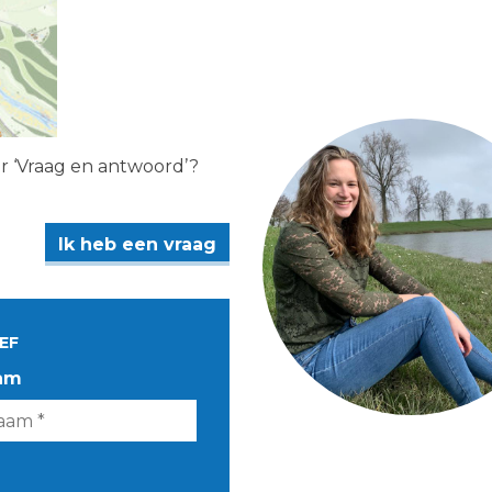
er ‘Vraag en antwoord’?
Ik heb een vraag
EF
am