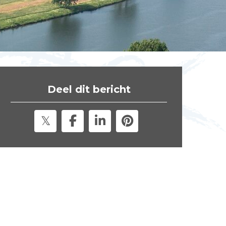
t
e
"
Deel dit bericht