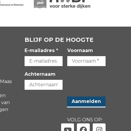
BLIJF OP DE HOOGTE
E-mailadres *
Voornaam
Achternaam
 Maas
gen
 van
agen
VOLG ONS OP: