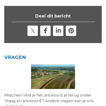
s
i
t
Deel dit bericht
e
"
VRAGEN
Misschien vind je het antwoord al terug onder
‘Vraag en antwoord’? Andere vragen kan je ons