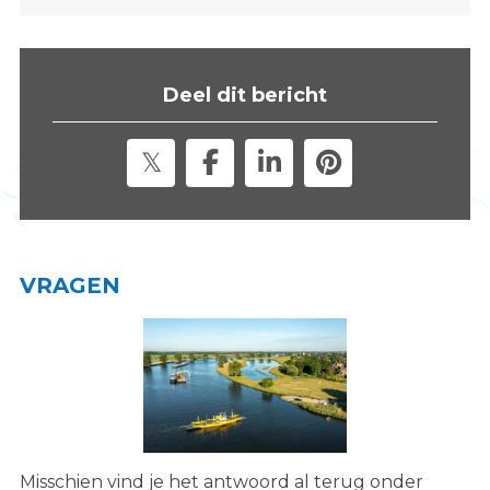
s
i
t
Deel dit bericht
e
"
VRAGEN
Misschien vind je het antwoord al terug onder