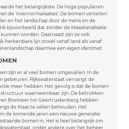
waarde het belangrijkste. De hoge populieren
an de ‘riviernormalisaties’. De bomen vertellen
vier en het landschap door de mens en de
nk bijvoorbeeld dat zonder de Maaskanalisatie
 kunnen worden. Daarnaast zijn ze ook
jk herkenbare lijn zowel vanaf land als vanaf
erenlandschap daarmee een eigen identiteit.
BOMEN
en zijn er al veel bomen omgevallen. In de
 gebeuren. Rijkswaterstaat vervangt de
nctie meer hebben. Het gevolg is dat de bomen
 structuur waarneembaar zijn. De betrokken
 van Boxmeer tot Geertruidenberg hebben
ngs de Maas te willen behouden. Het
om de komende jaren een nieuwe generatie
staande bomen in. Het is heel belangrijk om
jkswaterstaat, onder andere over het beheer