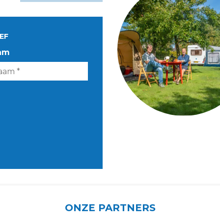
EF
am
ONZE PARTNERS