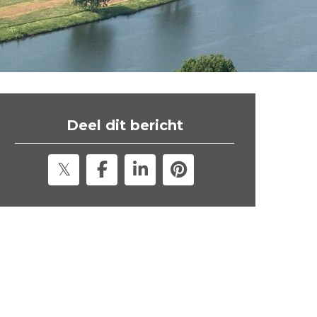
t
e
"
Deel dit bericht