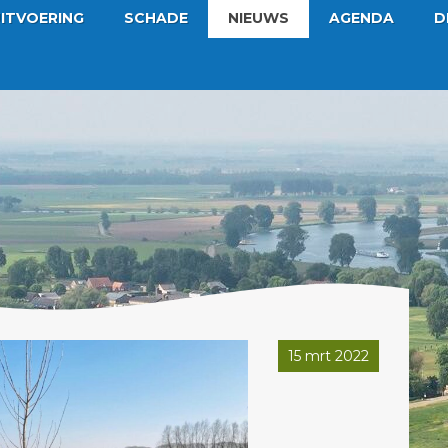
ITVOERING
SCHADE
NIEUWS
AGENDA
D
15 mrt 2022