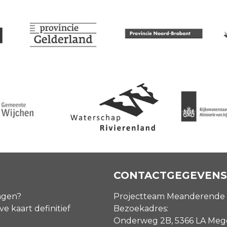
CONTACTGEGEVENS
agen?
Projectteam Meanderende
ve kaart definitief
Bezoekadres:
Onderweg 2B, 5366 LA Me