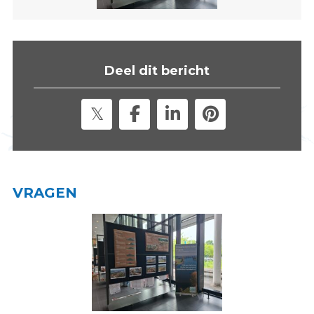
s
i
t
e
Deel dit bericht
"
VRAGEN