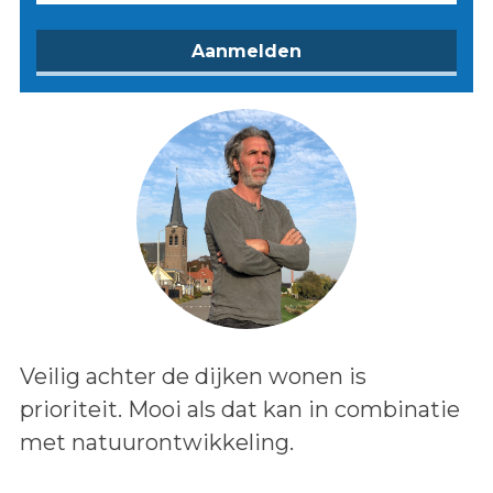
Lees het bericht:
Veilig achter de dijken wonen is
prioriteit. Mooi als dat kan in combinatie
met natuurontwikkeling.
Auteur: