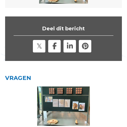
s
i
t
e
Deel dit bericht
"
VRAGEN