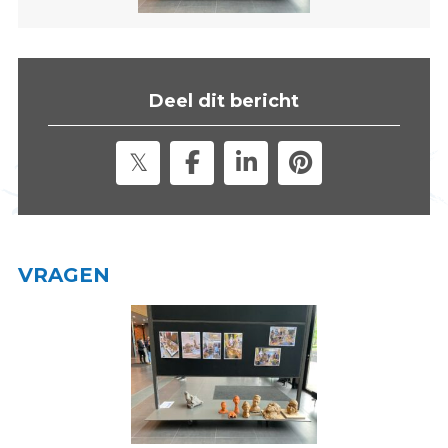
s
i
t
e
Deel dit bericht
"
VRAGEN