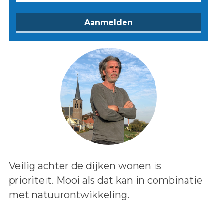
Lees het bericht:
Veilig achter de dijken wonen is
prioriteit. Mooi als dat kan in combinatie
met natuurontwikkeling.
Auteur: