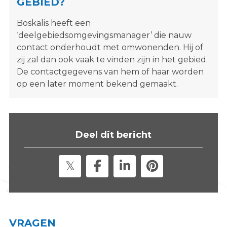
GEBIED?
s
i
Boskalis heeft een
t
‘deelgebiedsomgevingsmanager’ die nauw
e
contact onderhoudt met omwonenden. Hij of
"
zij zal dan ook vaak te vinden zijn in het gebied.
De contactgegevens van hem of haar worden
op een later moment bekend gemaakt.
Deel dit bericht
VRAGEN