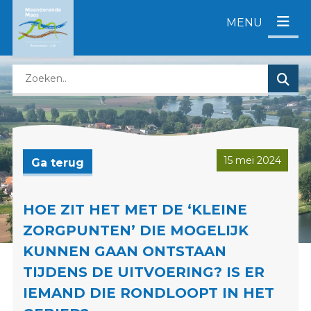
D
MENU
i
r
e
Z
c
o
t
e
n
k
a
e
a
n
r
15 mei 2024
Ga terug
o
c
p
o
d
n
HOE ZIT HET MET DE ‘KLEINE
e
t
ZORGPUNTEN’ DIE MOGELIJK
z
e
KUNNEN GAAN ONTSTAAN
e
n
TIJDENS DE UITVOERING? IS ER
w
t
e
IEMAND DIE RONDLOOPT IN HET
b