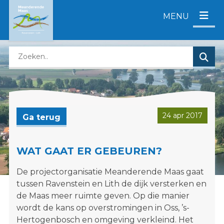
D
MENU
i
r
e
Z
c
o
t
e
n
k
a
e
a
n
r
24 apr 2017
Ga terug
o
c
p
o
d
n
WAT GAAT ER GEBEUREN?
e
t
De projectorganisatie Meanderende Maas gaat
z
e
tussen Ravenstein en Lith de dijk versterken en
e
n
de Maas meer ruimte geven. Op die manier
w
t
wordt de kans op overstromingen in Oss, ’s-
e
Hertogenbosch en omgeving verkleind. Het
b