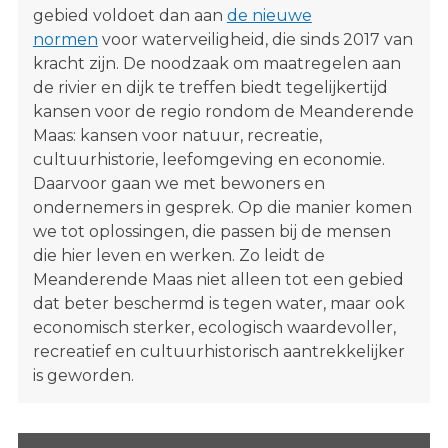
gebied voldoet dan aan
de nieuwe
s
normen
voor waterveiligheid, die sinds 2017 van
i
kracht zijn. De noodzaak om maatregelen aan
t
de rivier en dijk te treffen biedt tegelijkertijd
e
kansen voor de regio rondom de Meanderende
"
Maas: kansen voor natuur, recreatie,
cultuurhistorie, leefomgeving en economie.
Daarvoor gaan we met bewoners en
ondernemers in gesprek. Op die manier komen
we tot oplossingen, die passen bij de mensen
die hier leven en werken. Zo leidt de
Meanderende Maas niet alleen tot een gebied
dat beter beschermd is tegen water, maar ook
economisch sterker, ecologisch waardevoller,
recreatief en cultuurhistorisch aantrekkelijker
is geworden.