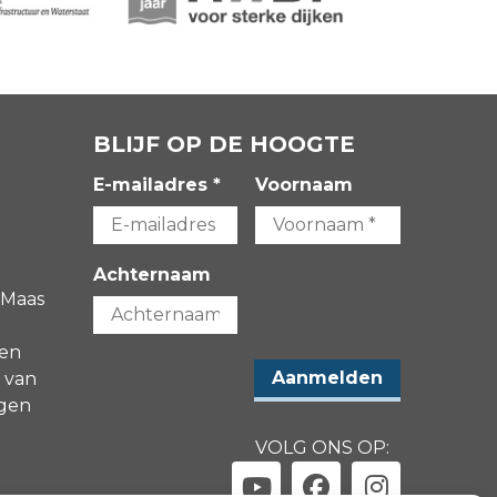
BLIJF OP DE HOOGTE
E-mailadres *
Voornaam
Achternaam
 Maas
gen
 van
agen
VOLG ONS OP: