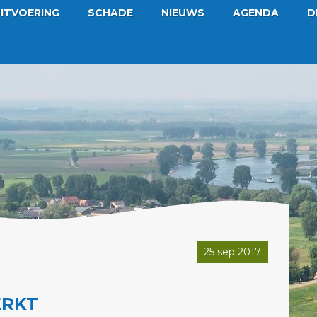
ITVOERING
SCHADE
NIEUWS
AGENDA
D
25 sep 2017
ERKT