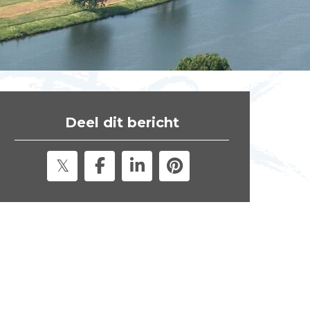
t
e
"
Deel dit bericht