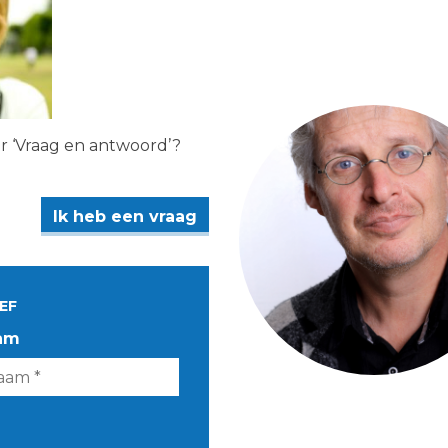
er ‘Vraag en antwoord’?
Ik heb een vraag
EF
am