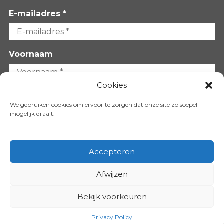
E-mailadres *
Voornaam
Cookies
Achternaam
We gebruiken cookies om ervoor te zorgen dat onze site zo soepel
mogelijk draait.
Accepteren
Afwijzen
VOLG ONS OP:
Bekijk voorkeuren
Copyright 2026
Privacy Policy