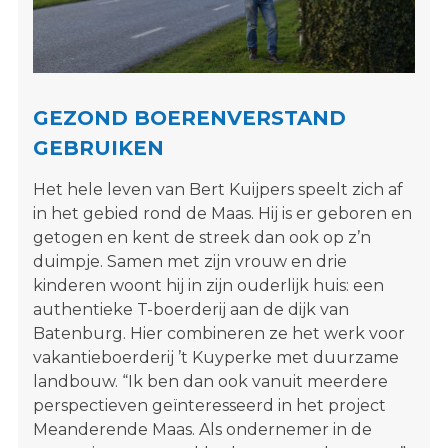
s
i
t
e
"
GEZOND BOERENVERSTAND
GEBRUIKEN
Het hele leven van Bert Kuijpers speelt zich af
in het gebied rond de Maas. Hij is er geboren en
getogen en kent de streek dan ook op z’n
duimpje. Samen met zijn vrouw en drie
kinderen woont hij in zijn ouderlijk huis: een
authentieke T-boerderij aan de dijk van
Batenburg. Hier combineren ze het werk voor
vakantieboerderij ’t Kuyperke met duurzame
landbouw. “Ik ben dan ook vanuit meerdere
perspectieven geïnteresseerd in het project
Meanderende Maas. Als ondernemer in de